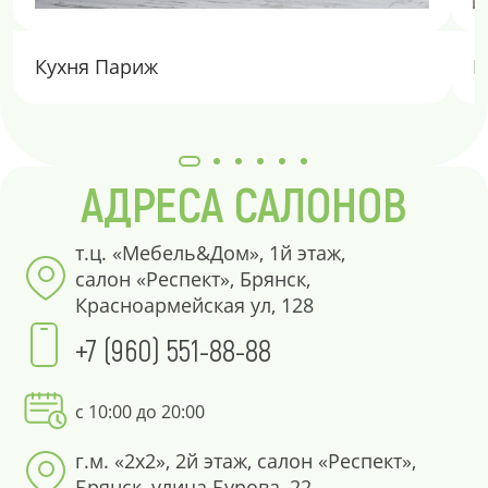
Кухня Париж
К
АДРЕСА САЛОНОВ
т.ц. «Мебель&Дом», 1й этаж,
салон «Респект», Брянск,
Красноармейская ул, 128
+7 (960) 551-88-88
с 10:00 до 20:00
г.м. «2х2», 2й этаж, салон «Респект»,
Брянск, улица Бурова, 22