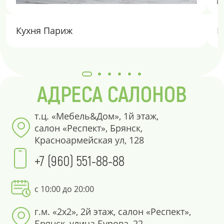
Кухня Париж
К
АДРЕСА САЛОНОВ
т.ц. «Мебель&Дом», 1й этаж,
салон «Респект», Брянск,
Красноармейская ул, 128
+7 (960) 551-88-88
с 10:00 до 20:00
г.м. «2х2», 2й этаж, салон «Респект»,
Брянск, улица Бурова, 22