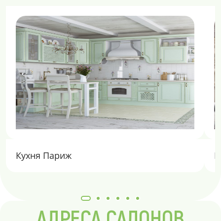
Кухня Париж
К
АДРЕСА САЛОНОВ