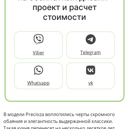
проект и расчет
стоимости
Telegram
Viber
Whatsapp
vk
В модели Preсioza воплотились черты скромного
обаяния и элегантность выдержанной классики.
Такая кухня перенесет на несколько десятков лет