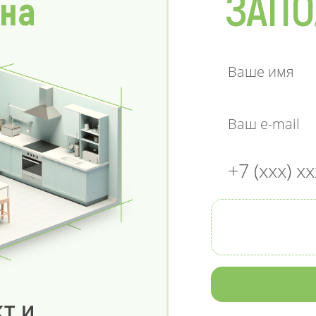
ЗАПО
 на
т и