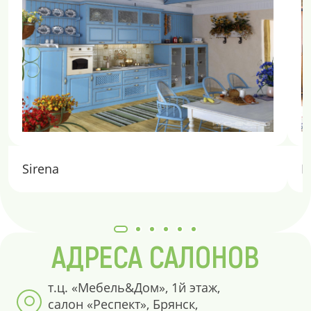
Sirena
E
АДРЕСА САЛОНОВ
т.ц. «Мебель&Дом», 1й этаж,
салон «Респект», Брянск,