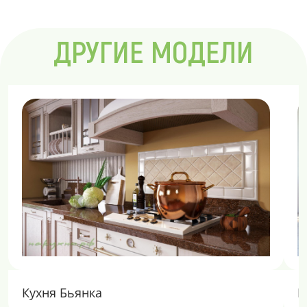
ДРУГИЕ МОДЕЛИ
Кухня Бьянка
К