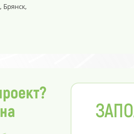
, Брянск,
проект?
ЗАПО
 на