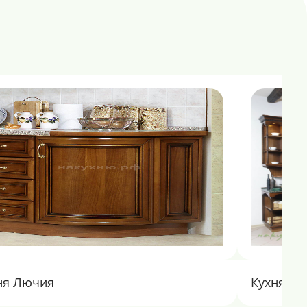
ня Лючия
Кухня На