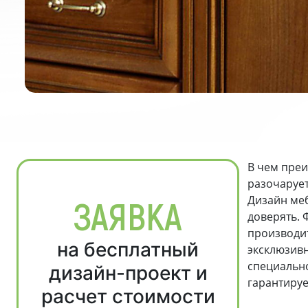
В чем преи
разочарует
Дизайн меб
ЗАЯВКА
доверять. 
производит
на бесплатный
эксклюзивн
специально
дизайн-проект и
гарантируе
расчет стоимости