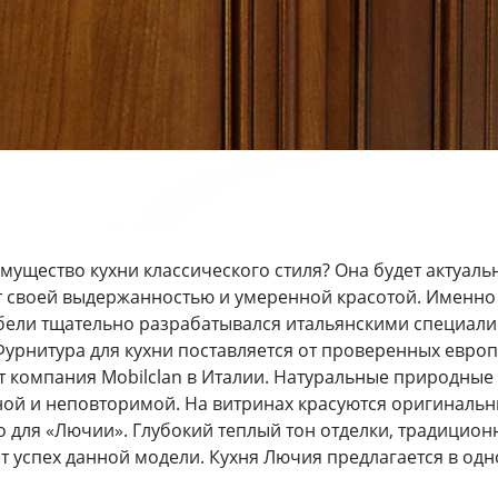
мущество кухни классического стиля? Она будет актуаль
 своей выдержанностью и умеренной красотой. Именно 
ели тщательно разрабатывался итальянскими специали
Фурнитура для кухни поставляется от проверенных евро
 компания Mobilclan в Италии.
Натуральные природные 
ой и неповторимой. На витринах красуются оригинальны
 для «Лючии». Глубокий теплый тон отделки, традицион
т успех данной модели. Кухня Лючия предлагается в одно