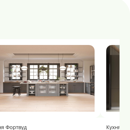
ня Фортвуд
Кухня О