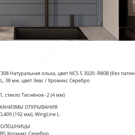
308 Натуральная ольха, цвет NCS S 3020 - R80B (без патины
L, 38 мм, цвет Зевс / Хромикс Серебро
, cтекло Тиснёное - 2 (4 мм)
МЕХАНИЗМЫ ОТКРЫВАНИЯ
 CL409 (192 мм), WingLine L
СТОЛЕШНИЦЫ
 ABS Хромикс Серебро