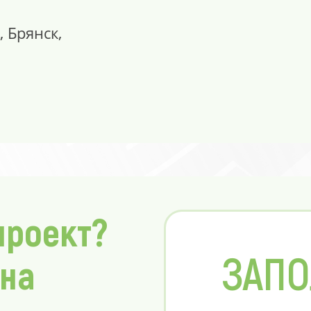
, Брянск,
проект?
ЗАПО
 на