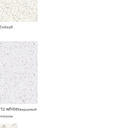
Zodiaq®
rtz white
Кварцевый
hnistone