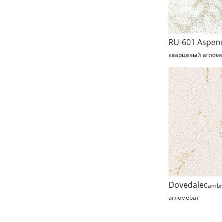
RU-601 Aspen
кварцевый аглом
Dovedale
Cambr
агломерат