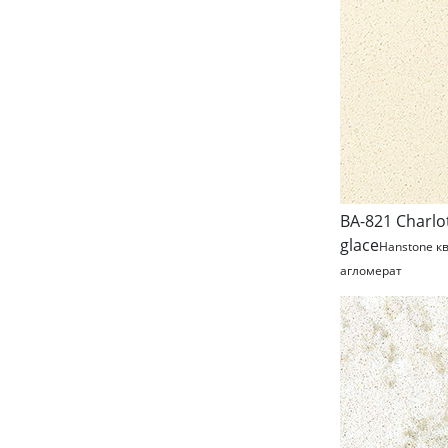
BA-821 Charlo
glace
Hanstone к
агломерат