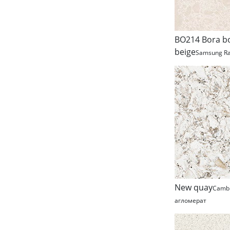
BO214 Bora b
beige
Samsung Ra
New quay
Camb
агломерат