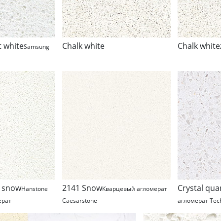
 white
Chalk white
Chalk white
Samsung
a snow
2141 Snow
Crystal qua
Hanstone
Кварцевый агломерат
ерат
Caesarstone
агломерат Tec