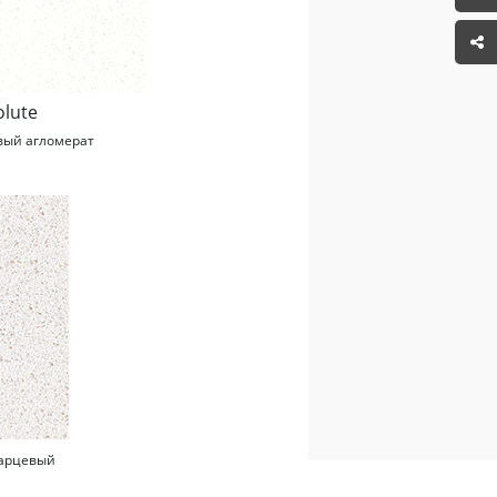
olute
вый агломерат
арцевый