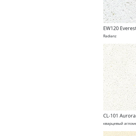
EW120 Everest
Radianz
CL-101 Auror
кварцевый аглом