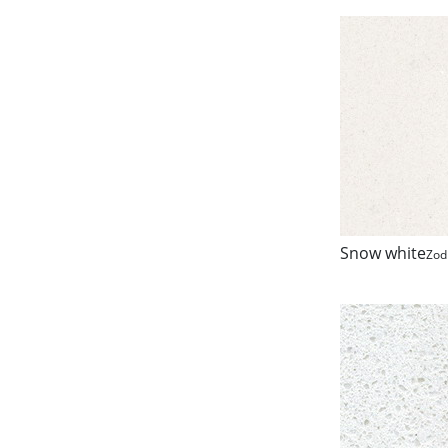
Snow white
Zod