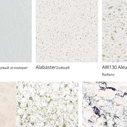
Alabaster
AW130 Aleu
цевый агломерат
Zodiaq®
Radianz