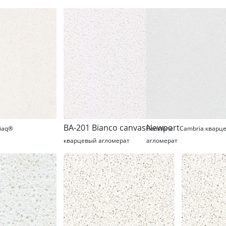
BA-201 Bianco canvas
Newport
iaq®
Hanstone
Cambria кварц
кварцевый агломерат
агломерат