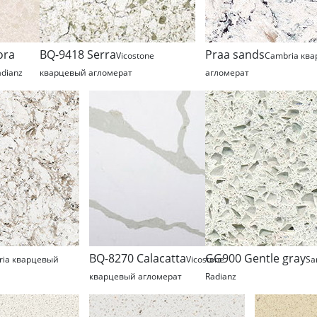
ora
BQ-9418 Serra
Praa sands
Vicostone
Cambria кв
dianz
кварцевый агломерат
агломерат
BQ-8270 Calacatta
GG900 Gentle gray
ria кварцевый
Vicostone
Sa
кварцевый агломерат
Radianz