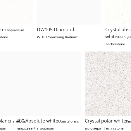
te
DW105 Diamond
Crystal abs
Кварцевый
white
white
stone
Samsung Radianz
Кварце
Technistone
blanc
400 Absolute white
Crystal polar white
Hanstone
Quartzforms
Кв
ерат
кварцевый агломерат
агломерат Technistone