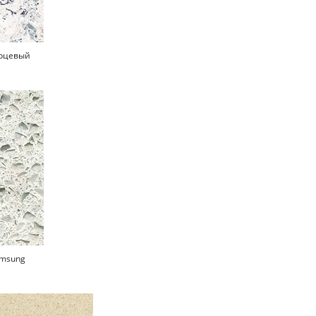
арцевый
msung