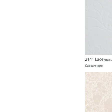
2141 Lace
Квар
Caesarstone