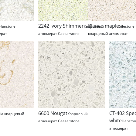
2242 Ivory Shimmer
Blanco maple
Hanstone
Кварцевый
Silestone
ерат
агломерат Caesarstone
кварцевый агломерат
6600 Nougat
CT-402 Spe
ia кварцевый
Кварцевый
white
агломерат Caesarstone
Hansto
агломерат