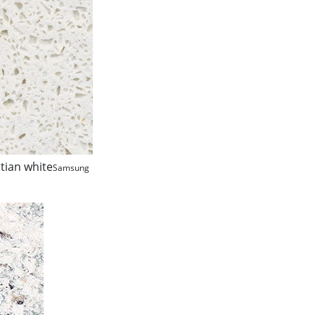
tian white
Samsung