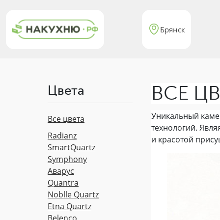
Брянск
ВСЕ ЦВ
Цвета
Уникальный каме
Все цвета
технологий. Явля
Radianz
и красотой прису
SmartQuartz
Symphony
Аварус
Quantra
Noblle Quartz
Etna Quartz
Belenco