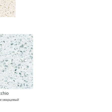
cchio
ne кварцевый