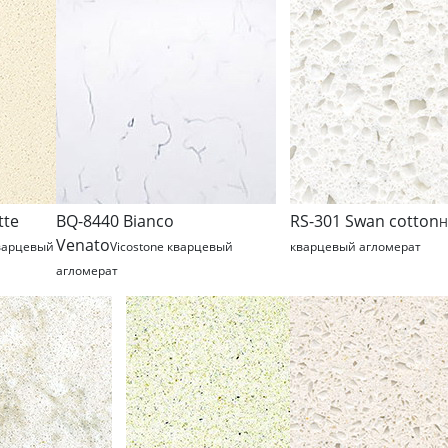
tte
BQ-8440 Bianco
RS-301 Swan cotton
H
Venato
варцевый
Vicostone кварцевый
кварцевый агломерат
агломерат