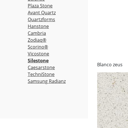
Plaza Stone
Avant Quartz
Quartzforms
Hanstone
Cambria
Zodiaq®
Scorino®
Vicostone
Silestone
Blanco zeus
Caesarstone
TechniStone
Samsung Radianz