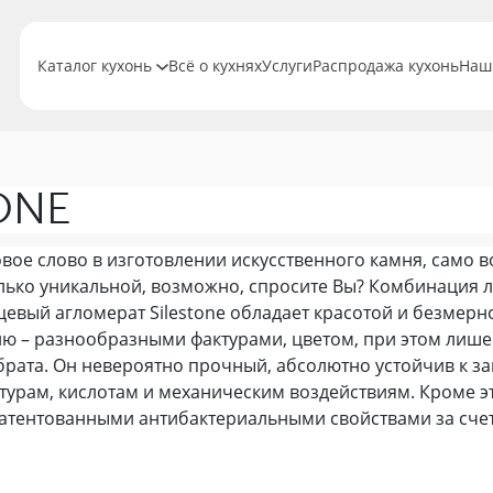
Каталог кухонь
Всё о кухнях
Услуги
Распродажа кухонь
Наш
ONE
новое слово в изготовлении искусственного камня, само 
лько уникальной, возможно, спросите Вы? Комбинация 
цевый агломерат Silestone обладает красотой и безмер
 – разнообразными фактурами, цветом, при этом лишен
брата. Он невероятно прочный, абсолютно устойчив к з
урам, кислотам и механическим воздействиям. Кроме это
тентованными антибактериальными свойствами за счет 