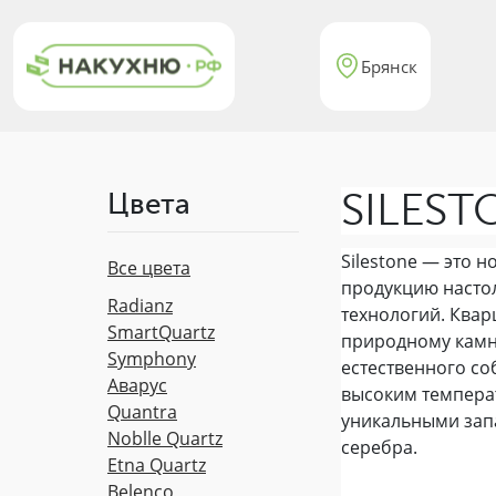
Брянск
SILEST
Цвета
Silestone — это 
Все цвета
продукцию насто
Radianz
технологий. Квар
SmartQuartz
природному камню
Symphony
естественного со
Аварус
высоким температ
Quantra
уникальными запа
Noblle Quartz
серебра.
Etna Quartz
Belenco