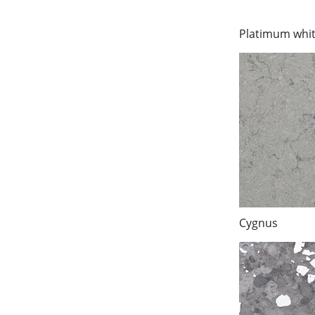
Platimum whi
Cygnus