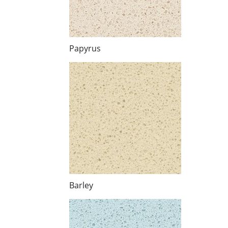
Papyrus
Barley