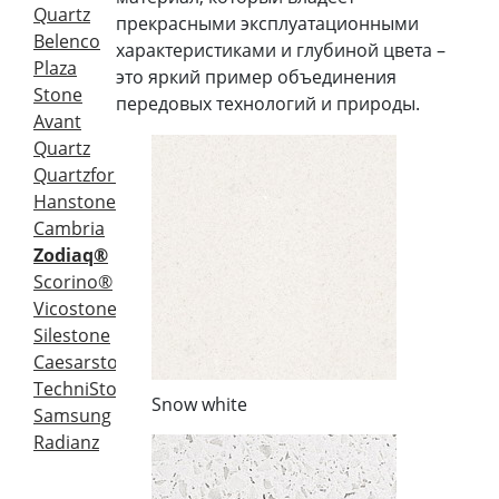
Quartz
прекрасными эксплуатационными
Belenco
характеристиками и глубиной цвета –
Plaza
это яркий пример объединения
Stone
передовых технологий и природы.
Avant
Quartz
Quartzforms
Hanstone
Cambria
Zodiaq®
Scorino®
Vicostone
Silestone
Caesarstone
TechniStone
Snow white
Samsung
Radianz