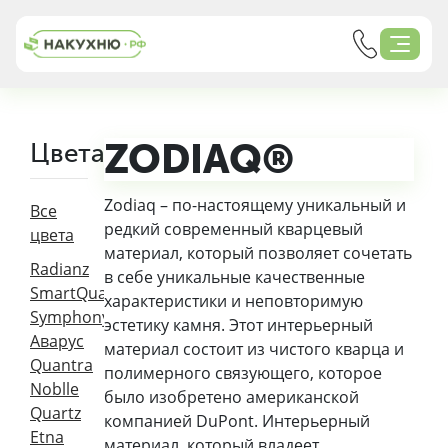
ZODIAQ®
Цвета
Zodiaq – по-настоящему уникальный и
Все
редкий современный кварцевый
цвета
материал, который позволяет сочетать
Radianz
в себе уникальные качественные
SmartQuartz
характеристики и неповторимую
Symphony
эстетику камня. Этот интерьерный
Аварус
материал состоит из чистого кварца и
Quantra
полимерного связующего, которое
Noblle
было изобретено американской
Quartz
компанией DuPont. Интерьерный
Etna
материал, который владеет