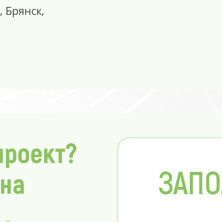
, Брянск,
проект?
ЗАПО
 на