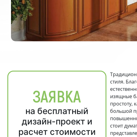
Традиционн
стиля. Бла
естествен
ЗАЯВКА
изящные б
простоту, 
на бесплатный
большой пр
повышенной
дизайн-проект и
стоит дума
расчет стоимости
представле