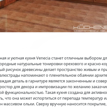
ая и уютная кухня Veneсia станет отличным выбором д
городные натуральные тонировки орехового и красно-ко
ный рисунок древесины делает пространство живым и п
алюстрады напоминают о пленительном обаянии архите
каждая деталь в гарнитуре является законченным и сов
остор для декора и импровизации по желанию заказчи
 функциональностью. Такая кухня создана для активной
ть, что она может испортиться от перепада температур 
н массивом ольхи. Сверху вручную наносится покрытие,